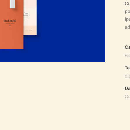
Cu
pa
ip
ad
Ca
we
Ta
dig
Da
Oc