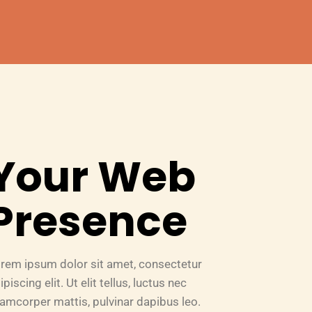
Your Web
Presence
rem ipsum dolor sit amet, consectetur
ipiscing elit. Ut elit tellus, luctus nec
lamcorper mattis, pulvinar dapibus leo.