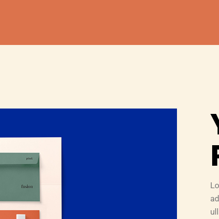
Lo
ad
ul